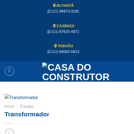
BUTANTÃ
(11) 98973-3182
CAXINGUI
(11) 97825-4871
TABOÃO
(11) 94082-6813
Início
/
Energia
Transformador