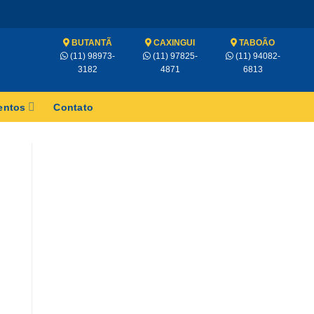
BUTANTÃ
CAXINGUI
TABOÃO
(11) 98973-
(11) 97825-
(11) 94082-
3182
4871
6813
entos
Contato