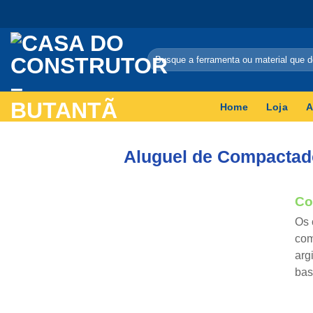
Home
Loja
A
Aluguel de Compactad
Co
Os 
com
arg
bas