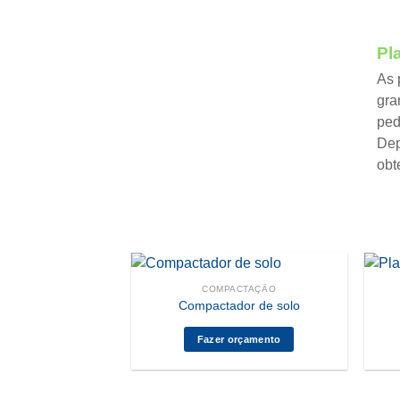
Pl
As 
gra
ped
Dep
obt
COMPACTAÇÃO
Compactador de solo
Fazer orçamento